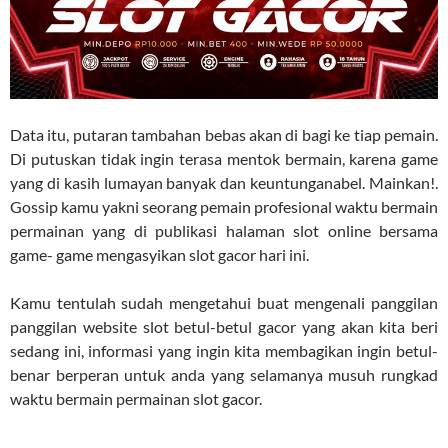
Data itu, putaran tambahan bebas akan di bagi ke tiap pemain.
Di putuskan tidak ingin terasa mentok bermain, karena game
yang di kasih lumayan banyak dan keuntunganabel. Mainkan!.
Gossip kamu yakni seorang pemain profesional waktu bermain
permainan yang di publikasi halaman slot online bersama
game- game mengasyikan slot gacor hari ini.
Kamu tentulah sudah mengetahui buat mengenali panggilan
panggilan website slot betul-betul gacor yang akan kita beri
sedang ini, informasi yang ingin kita membagikan ingin betul-
benar berperan untuk anda yang selamanya musuh rungkad
waktu bermain permainan slot gacor.