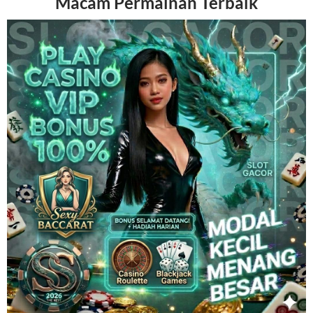
Macam Permainan Terbaik