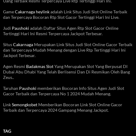
Uang Terbaik Resmi Terpercaya Live Rtp Tertinggi Hari Ini.
Game
Cakarnaga heylink
adalah Link Situs Judi Slot Online Terbaik
dan Terpercaya Bocoran Rtp Slot Gacor Tertinggi Hari Ini Live.
Judi
Paushoki
adalah Daftar Situs Agen Rtp Slot Gacor Online
Tertinggi Hari Ini Resmi Terpercaya Jackpot Terbesar.
Situs
Cakarnaga
Merupakan Link Situs Judi Slot Online Gacor Terbaik
dan Terpercaya Mudah Menang dengan Live Rtp Tertinggi Hari Ini
Jackpot Terbesar.
Agen Resmi
Badakmas Slot
Yang Merupakan Slot Yang Berpusat DI
Dubai Abu Dhabi Yang Telah Berlisensi Dan Di Resmikan Oleh Bang
Zeus..
Taruhan
Paushoki
memberikan Bocoran Info Situs Agen Judi Slot
Gacor Terbaik dan Terpercaya No 1 2024 Mudah Menang.
Link
Semongkobet
Memberikan Bocoran Link Slot Online Gacor
Terbaik dan Terpercaya 2024 Gampang Menang Jackpot.
TAG