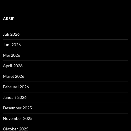
ARSIP
Juli 2026
Juni 2026
Mei 2026
April 2026
Maret 2026
Februari 2026
Januari 2026
Desember 2025
November 2025
Oktober 2025