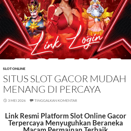
SLOT ONLINE
SITUS SLOT GACOR MUDAH
MENANG DI PERCAYA
3 MEI 2026
TINGGALKAN KOMENTAR
Link Resmi Platform Slot Online Gacor
Terpercaya Menyuguhkan Beraneka
Macam Permainan Terbaik