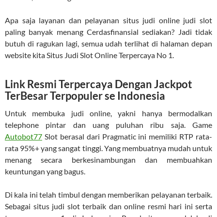
Apa saja layanan dan pelayanan situs judi online judi slot
paling banyak menang Cerdasfinansial sediakan? Jadi tidak
butuh di ragukan lagi, semua udah terlihat di halaman depan
website kita Situs Judi Slot Online Terpercaya No 1.
Link Resmi Terpercaya Dengan Jackpot
TerBesar Terpopuler se Indonesia
Untuk membuka judi online, yakni hanya bermodalkan
telephone pintar dan uang puluhan ribu saja. Game
Autobot77
Slot berasal dari Pragmatic ini memiliki RTP rata-
rata 95%+ yang sangat tinggi. Yang membuatnya mudah untuk
menang secara berkesinambungan dan membuahkan
keuntungan yang bagus.
Di kala ini telah timbul dengan memberikan pelayanan terbaik.
Sebagai situs judi slot terbaik dan online resmi hari ini serta