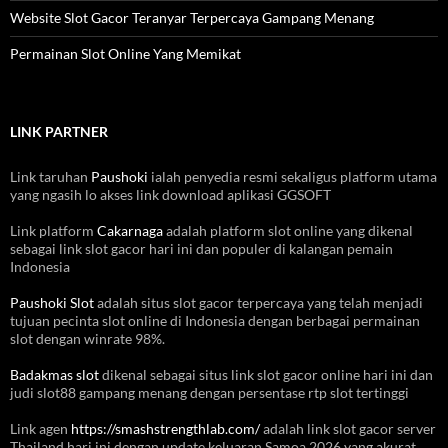
Website Slot Gacor Teranyar Terpercaya Gampang Menang
Permainan Slot Online Yang Memikat
LINK PARTNER
Link taruhan
Paushoki
ialah penyedia resmi sekaligus platform utama
yang ngasih lo akses link download aplikasi GGSOFT
Link platform
Cakarnaga
adalah platform slot online yang dikenal
sebagai link slot gacor hari ini dan populer di kalangan pemain
Indonesia
Paushoki Slot
adalah situs slot gacor terpercaya yang telah menjadi
tujuan pecinta slot online di Indonesia dengan berbagai permainan
slot dengan winrate 98%.
Badakmas slot
dikenal sebagai situs link slot gacor online hari ini dan
judi slot88 gampang menang dengan persentase rtp slot tertinggi
Link agen
https://smashstrengthlab.com/
adalah link slot gacor server
Thailand hari ini dengan update keluaran Samoa 2026 yang akurat