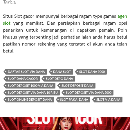
Terbai
Situs Slot gacor mempunyai berbagai ragam type games
agen
slot
yang memikat. Dan persiapkan berbagai ragam opsi
penarikan untuk kemenangan di dapatkan pemain. Poin
khusus yang terpenting jadi perhatian ialah anda harus betul
pastikan nomor rekening yang tercatat di akun anda telah
betul.
DAFTAR SLOT VIA DANA
DANA SLOT
SLOT DANA 5000
SLOT DANA GACOR
SLOT DEPO DANA
SLOT DEPOSIT 1000 VIA DANA
SLOT DEPOSIT DANA
SLOT DEPOSIT VIA DANA 10 RIBU
SLOT DEPOSIT VIA DANA 5000
SLOT ONLINE DEPOSIT DANA
SLOT PAKAI DANA
SLOT VIA DANA