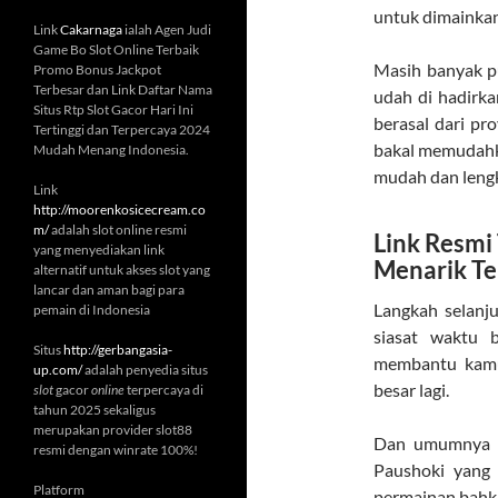
untuk dimainkan
Link
Cakarnaga
ialah Agen Judi
Game Bo Slot Online Terbaik
Masih banyak pu
Promo Bonus Jackpot
Terbesar dan Link Daftar Nama
udah di hadirka
Situs Rtp Slot Gacor Hari Ini
berasal dari pro
Tertinggi dan Terpercaya 2024
bakal memudahk
Mudah Menang Indonesia.
mudah dan leng
Link
http://moorenkosicecream.co
m/
adalah slot online resmi
Link Resmi
yang menyediakan link
Menarik Te
alternatif untuk akses slot yang
lancar dan aman bagi para
Langkah selanj
pemain di Indonesia
siasat waktu b
Situs
http://gerbangasia-
membantu kamu
up.com/
adalah penyedia situs
besar lagi.
slot
gacor
online
terpercaya di
tahun 2025 sekaligus
merupakan provider slot88
Dan umumnya ki
resmi dengan winrate 100%!
Paushoki yang 
Platform
permainan bahkan