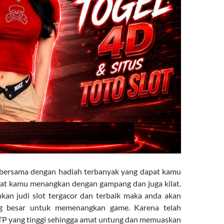
 bersama dengan hadiah terbanyak yang dapat kamu
apat kamu menangkan dengan gampang dan juga kilat.
an judi slot tergacor dan terbaik maka anda akan
ng besar untuk memenangkan game. Karena telah
 yang tinggi sehingga amat untung dan memuaskan