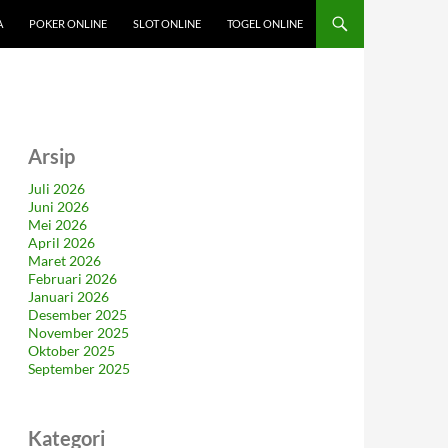
A
POKER ONLINE
SLOT ONLINE
TOGEL ONLINE
Arsip
Juli 2026
Juni 2026
Mei 2026
April 2026
Maret 2026
Februari 2026
Januari 2026
Desember 2025
November 2025
Oktober 2025
September 2025
Kategori