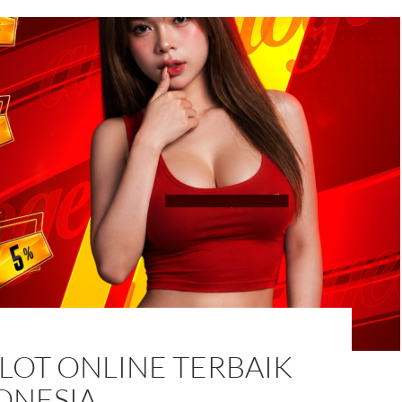
SLOT ONLINE TERBAIK
ONESIA