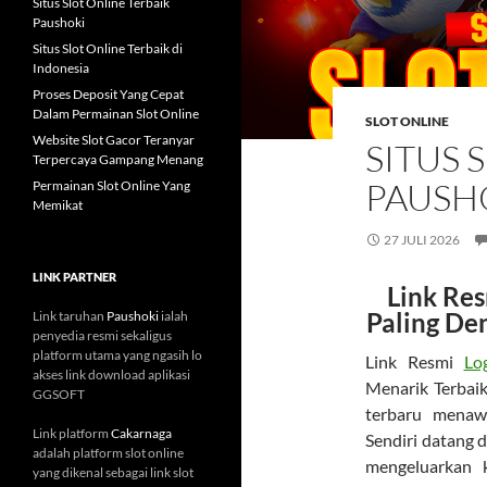
Situs Slot Online Terbaik
Paushoki
Situs Slot Online Terbaik di
Indonesia
Proses Deposit Yang Cepat
Dalam Permainan Slot Online
SLOT ONLINE
Website Slot Gacor Teranyar
SITUS 
Terpercaya Gampang Menang
PAUSH
Permainan Slot Online Yang
Memikat
27 JULI 2026
LINK PARTNER
Link Res
Paling De
Link taruhan
Paushoki
ialah
penyedia resmi sekaligus
platform utama yang ngasih lo
Link Resmi
Lo
akses link download aplikasi
Menarik Terbaik
GGSOFT
terbaru menawa
Link platform
Cakarnaga
Sendiri datang 
adalah platform slot online
mengeluarkan 
yang dikenal sebagai link slot