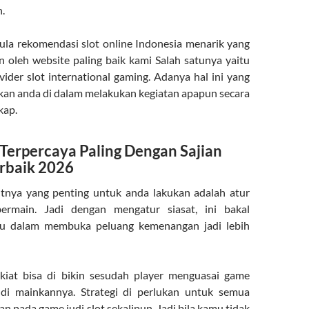
.
la rekomendasi slot online Indonesia menarik yang
n oleh website paling baik kami Salah satunya yaitu
vider slot international gaming. Adanya hal ini yang
an anda di dalam melakukan kegiatan apapun secara
kap.
 Terpercaya Paling Dengan Sajian
rbaik 2026
utnya yang penting untuk anda lakukan adalah atur
ermain. Jadi dengan mengatur siasat, ini bakal
 dalam membuka peluang kemenangan jadi lebih
at bisa di bikin sesudah player menguasai game
di mainkannya. Strategi di perlukan untuk semua
 pada game judi slot sekalipun. Jadi bila kamu tidak