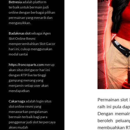
Betnesia
adalah platform
terbaik untuk bermain judi
online dengan berbagai pilihan
permainan yang menarik dan
mengasyikkan.
Badakmas slot
sebagai Agen
Slot Online Resmi
mempersembahkan Slot Gacor
hari ini, cukup menggunakan
modal santai
https://roncoparts.com
merup
akan situs slot gacor hari ini
dengan RTP live tertinggi
gampang menang yang
menjamin setiap user akan
mendapatkan
Permainan slot
Cakarnaga
adalah login situs
raih ini pula d
slot online resmi yang
menawarkan pengalaman
Dengan memaink
bermain terbaik bagi para
beroleh pelua
penggemar judi slot terpercaya
membuahkan RTP
akses mudah