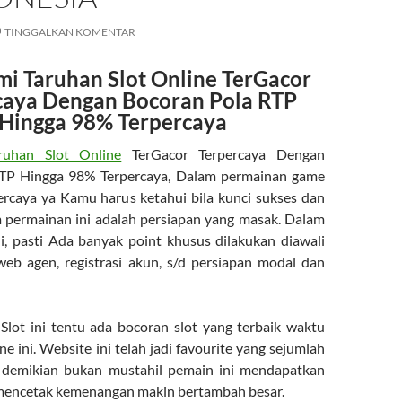
TINGGALKAN KOMENTAR
mi Taruhan Slot Online TerGacor
caya Dengan Bocoran Pola RTP
Hingga 98% Terpercaya
ruhan Slot Online
TerGacor Terpercaya Dengan
TP Hingga 98% Terpercaya, Dalam permainan game
percaya ya Kamu harus ketahui bila kunci sukses dan
 permainan ini adalah persiapan yang masak. Dalam
ni, pasti Ada banyak point khusus dilakukan diawali
web agen, registrasi akun, s/d persiapan modal dan
lot ini tentu ada bocoran slot yang terbaik waktu
ine ini. Website ini telah jadi favourite yang sejumlah
demikian bukan mustahil pemain ini mendapatkan
mencetak kemenangan makin bertambah besar.