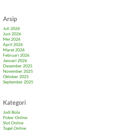
Arsip
Juli 2026
Juni 2026
Mei 2026
April 2026
Maret 2026
Februari 2026
Januari 2026
Desember 2025
November 2025
Oktober 2025
September 2025
Kategori
Judi Bola
Poker Online
Slot Online
Togel Online