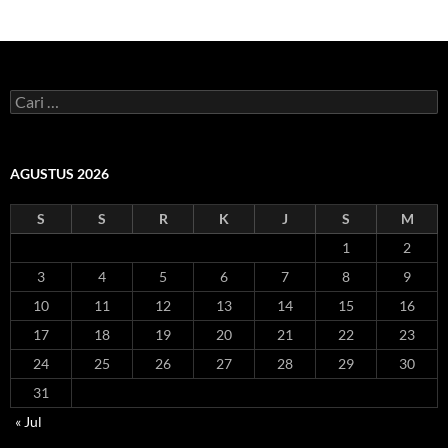
C
a
r
i
u
AGUSTUS 2026
n
t
S
S
R
K
J
S
M
u
k
1
2
:
3
4
5
6
7
8
9
10
11
12
13
14
15
16
17
18
19
20
21
22
23
24
25
26
27
28
29
30
31
« Jul