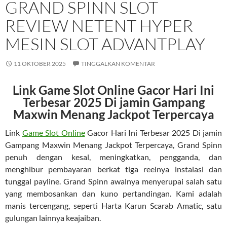
GRAND SPINN SLOT
REVIEW NETENT HYPER
MESIN SLOT ADVANTPLAY
11 OKTOBER 2025
TINGGALKAN KOMENTAR
Link Game Slot Online Gacor Hari Ini
Terbesar 2025 Di jamin Gampang
Maxwin Menang Jackpot Terpercaya
Link
Game Slot Online
Gacor Hari Ini Terbesar 2025 Di jamin
Gampang Maxwin Menang Jackpot Terpercaya, Grand Spinn
penuh dengan kesal, meningkatkan, pengganda, dan
menghibur pembayaran berkat tiga reelnya instalasi dan
tunggal payline. Grand Spinn awalnya menyerupai salah satu
yang membosankan dan kuno pertandingan. Kami adalah
manis tercengang, seperti Harta Karun Scarab Amatic, satu
gulungan lainnya keajaiban.