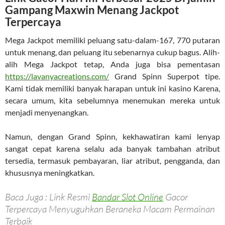
Gampang Maxwin Menang Jackpot
Terpercaya
Mega Jackpot memiliki peluang satu-dalam-167, 770 putaran
untuk menang, dan peluang itu sebenarnya cukup bagus. Alih-
alih Mega Jackpot tetap, Anda juga bisa pementasan
https://lavanyacreations.com/
Grand Spinn Superpot tipe.
Kami tidak memiliki banyak harapan untuk ini kasino Karena,
secara umum, kita sebelumnya menemukan mereka untuk
menjadi menyenangkan.
Namun, dengan Grand Spinn, kekhawatiran kami lenyap
sangat cepat karena selalu ada banyak tambahan atribut
tersedia, termasuk pembayaran, liar atribut, pengganda, dan
khususnya meningkatkan.
Baca Juga : Link Resmi
Bandar Slot Online
Gacor
Terpercaya Menyuguhkan Beraneka Macam Permainan
Terbaik