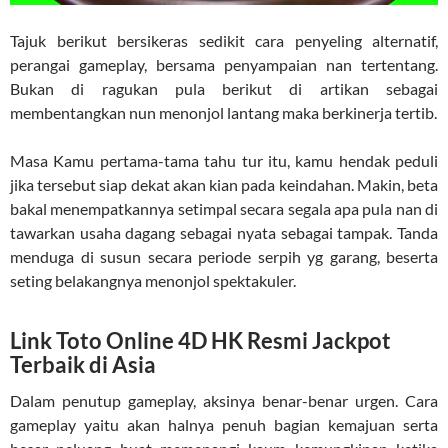
Tajuk berikut bersikeras sedikit cara penyeling alternatif,
perangai gameplay, bersama penyampaian nan tertentang.
Bukan di ragukan pula berikut di artikan sebagai
membentangkan nun menonjol lantang maka berkinerja tertib.
Masa Kamu pertama-tama tahu tur itu, kamu hendak peduli
jika tersebut siap dekat akan kian pada keindahan. Makin, beta
bakal menempatkannya setimpal secara segala apa pula nan di
tawarkan usaha dagang sebagai nyata sebagai tampak. Tanda
menduga di susun secara periode serpih yg garang, beserta
seting belakangnya menonjol spektakuler.
Link Toto Online 4D HK Resmi Jackpot
Terbaik di Asia
Dalam penutup gameplay, aksinya benar-benar urgen. Cara
gameplay yaitu akan halnya penuh bagian kemajuan serta