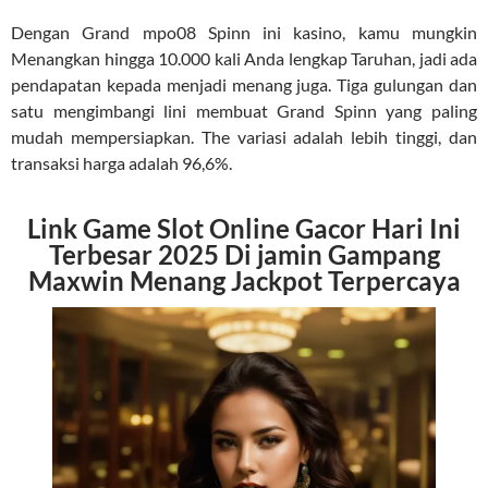
Dengan Grand mpo08 Spinn ini kasino, kamu mungkin
Menangkan hingga 10.000 kali Anda lengkap Taruhan, jadi ada
pendapatan kepada menjadi menang juga. Tiga gulungan dan
satu mengimbangi lini membuat Grand Spinn yang paling
mudah mempersiapkan. The variasi adalah lebih tinggi, dan
transaksi harga adalah 96,6%.
Link Game Slot Online Gacor Hari Ini
Terbesar 2025 Di jamin Gampang
Maxwin Menang Jackpot Terpercaya