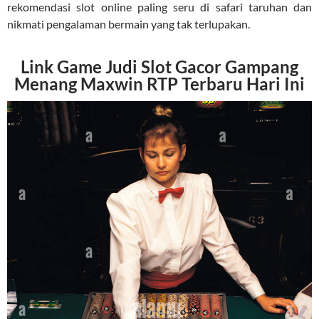
rekomendasi slot online paling seru di safari taruhan dan
nikmati pengalaman bermain yang tak terlupakan.
Link Game Judi Slot Gacor Gampang
Menang Maxwin RTP Terbaru Hari Ini