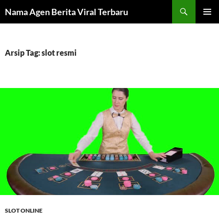
Langsung
Cari
Nama Agen Berita Viral Terbaru
ke
MENU
isi
UTAMA
Arsip Tag: slot resmi
SLOT ONLINE