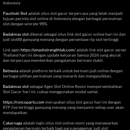
Indonesia
Paushoki Slot
adalah situs slot gacor terpercaya yang telah menjadi
tujuan pecinta slot online di Indonesia dengan berbagai permainan
slot dengan winrate 98%.
Badakmas slot
dikenal sebagai situs link slot gacor online hari ini dan
judi slot88 gampang menang dengan persentase rtp slot tertinggi
Link agen
https://smashstrengthlab.com/
adalah link slot gacor server
Thailand hari ini dengan update keluaran Samoa 2026 yang akurat
dan terpercaya memberikan pengalaman bermain stabil.
Betnesia
adalah platform terbaik untuk bermain judi online dengan
berbagai pilihan permainan yang menarik dan mengasyikkan.
Badakmas slot
sebagai Agen Slot Online Resmi mempersembahkan
Slot Gacor hari ini, cukup menggunakan modal santai
https://roncoparts.com
merupakan situs slot gacor hari ini dengan
RTP live tertinggi gampang menang yang menjamin setiap user akan
mendapatkan
Cakarnaga
adalah login situs slot online resmi yang menawarkan
pengalaman bermain terbaik bagi para penggemar judi slot