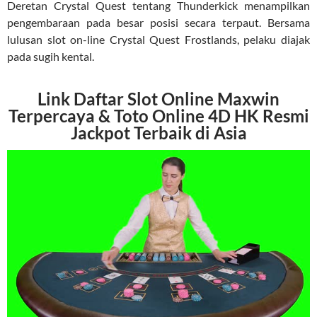
Deretan Crystal Quest tentang Thunderkick menampilkan
pengembaraan pada besar posisi secara terpaut. Bersama
lulusan slot on-line Crystal Quest Frostlands, pelaku diajak
pada sugih kental.
Link Daftar Slot Online Maxwin
Terpercaya & Toto Online 4D HK Resmi
Jackpot Terbaik di Asia