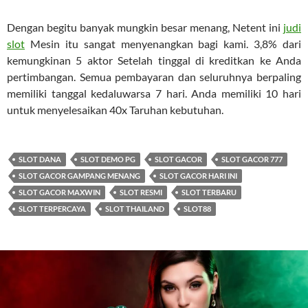
Dengan begitu banyak mungkin besar menang, Netent ini
judi
slot
Mesin itu sangat menyenangkan bagi kami. 3,8% dari
kemungkinan 5 aktor Setelah tinggal di kreditkan ke Anda
pertimbangan. Semua pembayaran dan seluruhnya berpaling
memiliki tanggal kedaluwarsa 7 hari. Anda memiliki 10 hari
untuk menyelesaikan 40x Taruhan kebutuhan.
SLOT DANA
SLOT DEMO PG
SLOT GACOR
SLOT GACOR 777
SLOT GACOR GAMPANG MENANG
SLOT GACOR HARI INI
SLOT GACOR MAXWIN
SLOT RESMI
SLOT TERBARU
SLOT TERPERCAYA
SLOT THAILAND
SLOT88