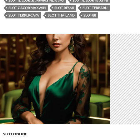
SLOT GACOR GAMPANG MENANG
SLOT GACOR HARI INI
SLOT GACOR MAXWIN
SLOT RESMI
SLOT TERBARU
SLOT TERPERCAYA
SLOT THAILAND
SLOT88
SLOT ONLINE