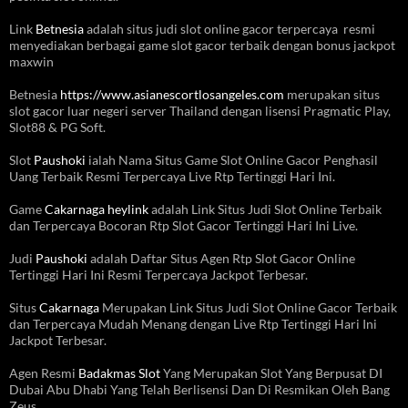
Link
Betnesia
adalah situs judi slot online gacor terpercaya resmi
menyediakan berbagai game slot gacor terbaik dengan bonus jackpot
maxwin
Betnesia
https://www.asianescortlosangeles.com
merupakan situs
slot gacor luar negeri server Thailand dengan lisensi Pragmatic Play,
Slot88 & PG Soft.
Slot
Paushoki
ialah Nama Situs Game Slot Online Gacor Penghasil
Uang Terbaik Resmi Terpercaya Live Rtp Tertinggi Hari Ini.
Game
Cakarnaga heylink
adalah Link Situs Judi Slot Online Terbaik
dan Terpercaya Bocoran Rtp Slot Gacor Tertinggi Hari Ini Live.
Judi
Paushoki
adalah Daftar Situs Agen Rtp Slot Gacor Online
Tertinggi Hari Ini Resmi Terpercaya Jackpot Terbesar.
Situs
Cakarnaga
Merupakan Link Situs Judi Slot Online Gacor Terbaik
dan Terpercaya Mudah Menang dengan Live Rtp Tertinggi Hari Ini
Jackpot Terbesar.
Agen Resmi
Badakmas Slot
Yang Merupakan Slot Yang Berpusat DI
Dubai Abu Dhabi Yang Telah Berlisensi Dan Di Resmikan Oleh Bang
Zeus..