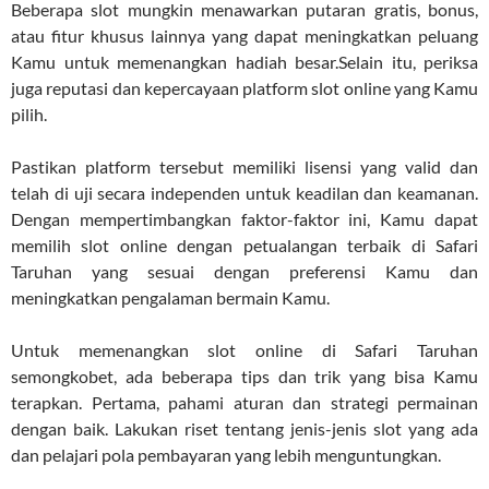
Beberapa slot mungkin menawarkan putaran gratis, bonus,
atau fitur khusus lainnya yang dapat meningkatkan peluang
Kamu untuk memenangkan hadiah besar.Selain itu, periksa
juga reputasi dan kepercayaan platform slot online yang Kamu
pilih.
Pastikan platform tersebut memiliki lisensi yang valid dan
telah di uji secara independen untuk keadilan dan keamanan.
Dengan mempertimbangkan faktor-faktor ini, Kamu dapat
memilih slot online dengan petualangan terbaik di Safari
Taruhan yang sesuai dengan preferensi Kamu dan
meningkatkan pengalaman bermain Kamu.
Untuk memenangkan slot online di Safari Taruhan
semongkobet, ada beberapa tips dan trik yang bisa Kamu
terapkan. Pertama, pahami aturan dan strategi permainan
dengan baik. Lakukan riset tentang jenis-jenis slot yang ada
dan pelajari pola pembayaran yang lebih menguntungkan.