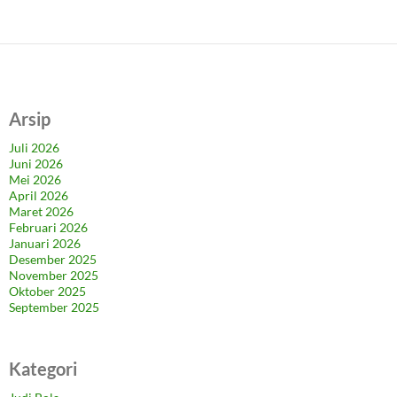
Arsip
Juli 2026
Juni 2026
Mei 2026
April 2026
Maret 2026
Februari 2026
Januari 2026
Desember 2025
November 2025
Oktober 2025
September 2025
Kategori