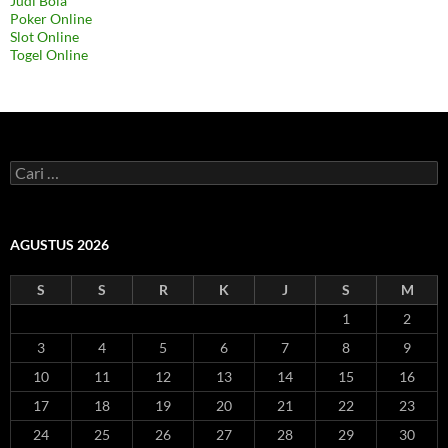
Judi Bola
Poker Online
Slot Online
Togel Online
C
a
r
i
u
AGUSTUS 2026
n
t
S
S
R
K
J
S
M
u
k
1
2
:
3
4
5
6
7
8
9
10
11
12
13
14
15
16
17
18
19
20
21
22
23
24
25
26
27
28
29
30