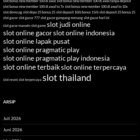
slot bonus new member 100 di awal
slot bonus new member 100 di awal tanpa deposit
slot bonus new member 100 di awal to 7x
slot bonus new member 100 di awal to 10x
slot demo pg
slot depo 25 bonus 25
slot deposit 10rb bonus 15rb
slot deposit 25 bonus 25
slot gacor
slot gacor 777
slot gacor gampang menang
slot gacor hari ini
slot judi online
slot gacor maxwin
slot game
slot online gacor
slot online indonesia
slot online lapak pusat
slot online pragmatic play
slot online pragmatic play indonesia
slot online terbaik
slot online terpercaya
slot thailand
slot resmi
slot terpercaya
ARSIP
Juli 2026
Juni 2026