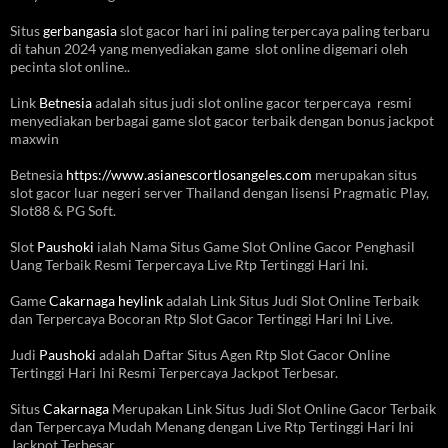
Situs
gerbangasia
slot gacor hari ini paling terpercaya paling terbaru
di tahun 2024 yang menyediakan game slot online digemari oleh
pecinta slot online..
Link
Betnesia
adalah situs judi slot online gacor terpercaya resmi
menyediakan berbagai game slot gacor terbaik dengan bonus jackpot
maxwin
Betnesia
https://www.asianescortlosangeles.com
merupakan situs
slot gacor luar negeri server Thailand dengan lisensi Pragmatic Play,
Slot88 & PG Soft.
Slot
Paushoki
ialah Nama Situs Game Slot Online Gacor Penghasil
Uang Terbaik Resmi Terpercaya Live Rtp Tertinggi Hari Ini.
Game
Cakarnaga heylink
adalah Link Situs Judi Slot Online Terbaik
dan Terpercaya Bocoran Rtp Slot Gacor Tertinggi Hari Ini Live.
Judi
Paushoki
adalah Daftar Situs Agen Rtp Slot Gacor Online
Tertinggi Hari Ini Resmi Terpercaya Jackpot Terbesar.
Situs
Cakarnaga
Merupakan Link Situs Judi Slot Online Gacor Terbaik
dan Terpercaya Mudah Menang dengan Live Rtp Tertinggi Hari Ini
Jackpot Terbesar.