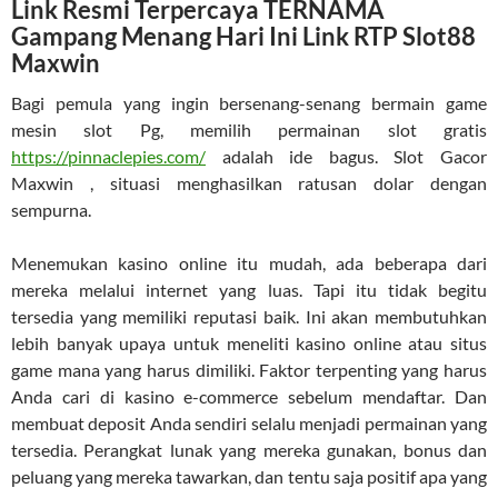
Link Resmi Terpercaya TERNAMA
Gampang Menang Hari Ini Link RTP Slot88
Maxwin
Bagi pemula yang ingin bersenang-senang bermain game
mesin slot Pg, memilih permainan slot gratis
https://pinnaclepies.com/
adalah ide bagus. ⁠Slot Gacor
Maxwin , situasi menghasilkan ratusan dolar dengan
sempurna.
Menemukan kasino online itu mudah, ada beberapa dari
mereka melalui internet yang luas. Tapi itu tidak begitu
tersedia yang memiliki reputasi baik. Ini akan membutuhkan
lebih banyak upaya untuk meneliti kasino online atau situs
game mana yang harus dimiliki. Faktor terpenting yang harus
Anda cari di kasino e-commerce sebelum mendaftar. Dan
membuat deposit Anda sendiri selalu menjadi permainan yang
tersedia. Perangkat lunak yang mereka gunakan, bonus dan
peluang yang mereka tawarkan, dan tentu saja positif apa yang