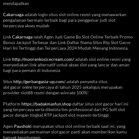
mendapatkan
Cakarnaga
adalah login situs slot online resmi yang menawarkan
pengalaman bermain terbaik bagi para penggemar judi slot
terpercaya akses mudah
Link
Cakarnaga
ialah Agen Judi Game Bo Slot Online Terbaik Promo
Bonus Jackpot Terbesar dan Link Daftar Nama Situs Rtp Slot Gacor
Hari Ini Tertinggi dan Terpercaya 2024 Mudah Menang Indonesia.
Link
http://moorenkosicecream.com/
adalah slot online resmi yang
menyediakan link alternatif untuk akses slot yang lancar dan aman
bagi para pemain di Indonesia
Situs
http://gerbangasia-up.com/
adalah penyedia situs
slot
gacor
online
terpercaya di tahun 2025 sekaligus merupakan
provider slot88 resmi dengan winrate 100%!
Platform
https://badakmasfun.shop
daftar situs slot gacor hari ini
yang terpercaya serta dikelola tim professional dari PG Soft slot
gacor dengan tingkat RTP jackpot slot maxwin tertinggi
Agen
Paushoki
merupakan situs slot online terbaik saat ini, yang
menyediakan permainan slot gacor pasti akan memberikan kamu
banyak keuntungan.