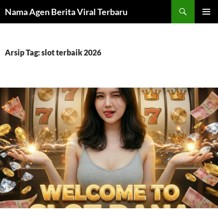
Langsung
Cari
Nama Agen Berita Viral Terbaru
ke
MENU
isi
UTAMA
Arsip Tag: slot terbaik 2026