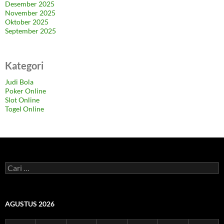
Desember 2025
November 2025
Oktober 2025
September 2025
Kategori
Judi Bola
Poker Online
Slot Online
Togel Online
C
a
r
i
u
AGUSTUS 2026
n
t