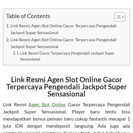
Table of Contents
Link Resmi Agen Slot Online Gacor Terpercaya Pengendali
Jackpot Super Sensasional
Link Resmi Agen Slot Online Gacor Terpercaya Pengendali
Jackpot Super Sensasional
Link Resmi Gacor Terpercaya Pengendali Jackpot Super
Sensasional
Link Resmi Agen Slot Online Gacor
Terpercaya Pengendali Jackpot Super
Sensasional
Link Resmi
Agen Slot Online
Gacor Terpercaya Pengendali
Jackpot Super Sensasional, Player baru tentu bisa
mendapatkan bonus pemain baru cukup fantastis mecapai 1
juta IDR dengan mendeposit langsung. Ada juga ada
pembagian komisi mingguan di mana tentu betul-betul bagus