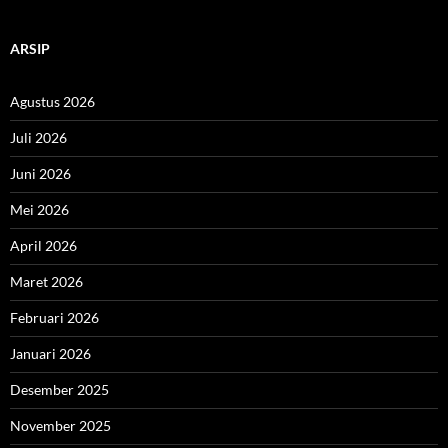
ARSIP
Agustus 2026
Juli 2026
Juni 2026
Mei 2026
April 2026
Maret 2026
Februari 2026
Januari 2026
Desember 2025
November 2025