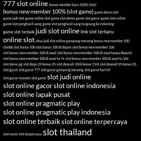
777 slot online
bonus member baru 150% (slot)
bonus new member 100% (slot game)
game demo slot
game judi slot
game online slot
game slot demo
game slot gacor
game slot online
game slot penghasil uang
game slot penghasil uang langsung ke rekening
judi slot online
link slot terbaru
game slot terbaik
online slot
situs judi slot online gampang menang bonus new member 100
slot88
slot bonus 100
slot bonus 100 di depan
slot bonus new member 100
slot bonus new member 100 di awal
slot bonus new member 100 di awal tanpa deposit
slot bonus new member 100 di awal to 7x
slot bonus new member 100 di awal to 10x
slot demo pg
slot depo 25 bonus 25
slot deposit 10rb bonus 15rb
slot deposit 25 bonus 25
slot gacor
slot gacor 777
slot gacor gampang menang
slot gacor hari ini
slot judi online
slot gacor maxwin
slot game
slot online gacor
slot online indonesia
slot online lapak pusat
slot online pragmatic play
slot online pragmatic play indonesia
slot online terbaik
slot online terpercaya
slot thailand
slot resmi
slot terpercaya