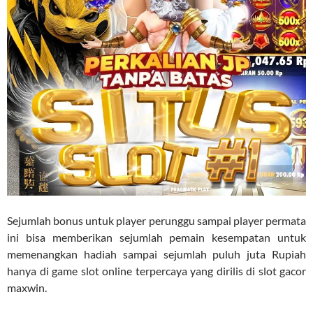
Sejumlah bonus untuk player perunggu sampai player permata
ini bisa memberikan sejumlah pemain kesempatan untuk
memenangkan hadiah sampai sejumlah puluh juta Rupiah
hanya di game slot online terpercaya yang dirilis di slot gacor
maxwin.